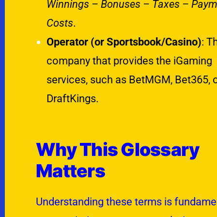
Winnings – Bonuses – Taxes – Paym
Costs
.
Operator (or Sportsbook/Casino)
: T
company that provides the iGaming
services, such as BetMGM, Bet365, 
DraftKings.
Why This Glossary
Matters
Understanding these terms is fundame