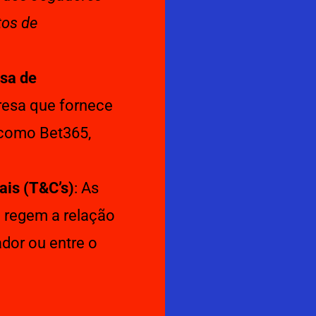
tos de
sa de
resa que fornece
 como Bet365,
ais (T&C’s)
: As
e regem a relação
ador ou entre o