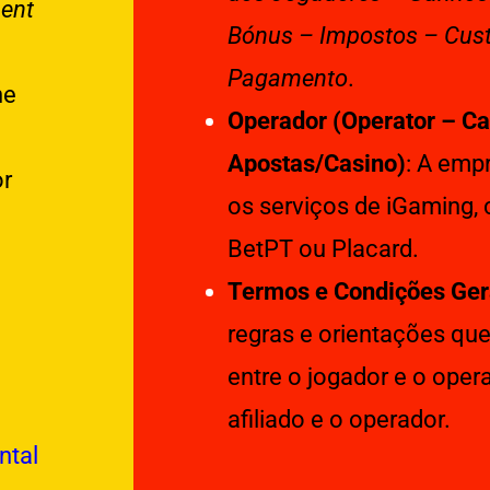
ent
Bónus – Impostos – Cus
Pagamento
.
he
Operador (Operator – Ca
Apostas/Casino)
: A emp
or
os serviços de iGaming,
BetPT ou Placard.
Termos e Condições Ger
regras e orientações qu
entre o jogador e o oper
afiliado e o operador.
ntal