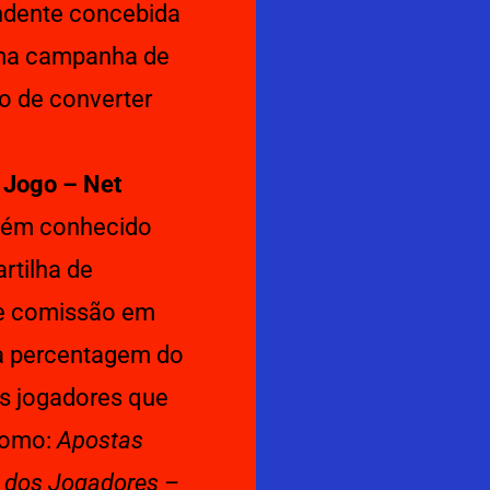
ndente concebida
uma campanha de
o de converter
 Jogo – Net
bém conhecido
rtilha de
de comissão em
ma percentagem do
s jogadores que
como:
Apostas
 dos Jogadores –