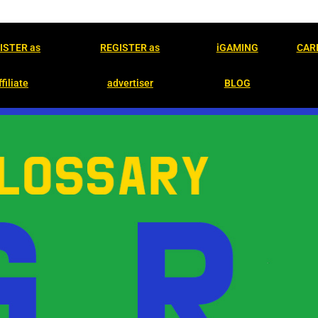
ISTER as
REGISTER as
iGAMING
CAR
ffiliate
advertiser
BLOG