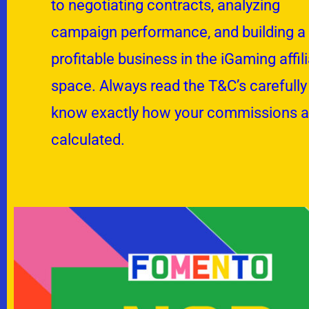
to negotiating contracts, analyzing
campaign performance, and building a
profitable business in the iGaming affil
space. Always read the T&C’s carefully
know exactly how your commissions a
calculated.