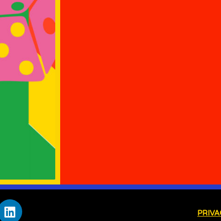
PRIVA